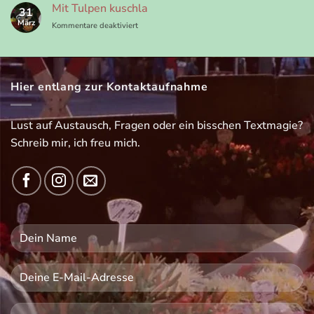
Experience
Mit Tulpen kuschla
31
in
März
für
Kommentare deaktiviert
Sachsenhausen
Mit
Tulpen
kuschla
Hier entlang zur Kontaktaufnahme
Lust auf Austausch, Fragen oder ein bisschen Textmagie?
Schreib mir, ich freu mich.