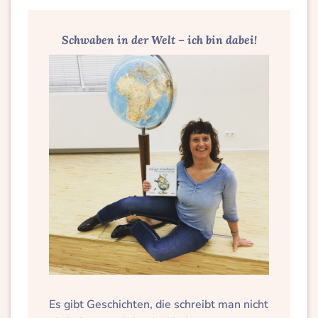
Schwaben in der Welt – ich bin dabei!
Marion Kinzig sitzt vor einem Globus und
präsentiert das Buch ‚Auf gut Schwäbisch –
Es gibt Geschichten, die schreibt man nicht
Die Schwaben in der Welt‘.