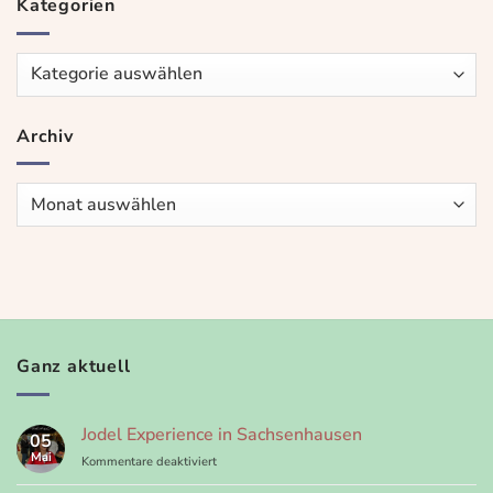
Kategorien
Kategorien
Archiv
Archiv
Ganz aktuell
Jodel Experience in Sachsenhausen
05
Mai
für
Kommentare deaktiviert
Jodel