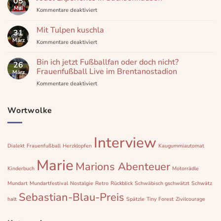
05
Mai
für
Kommentare deaktiviert
Jodel
Experience
Mit Tulpen kuschla
31
in
März
für
Kommentare deaktiviert
Sachsenhausen
Mit
Tulpen
Bin ich jetzt Fußballfan oder doch nicht?
26
kuschla
Frauenfußball Live im Brentanostadion
März
für
Kommentare deaktiviert
Bin
ich
jetzt
Wortwolke
Fußballfan
oder
doch
Interview
nicht?
Dialekt
Frauenfußball
Herzklopfen
Kaugummiautomat
Frauenfußball
Live
Marie
Marions Abenteuer
im
Kinderbuch
Motorrädle
Brentanostadion
Mundart
Mundartfestival
Nostalgie
Retro
Rückblick
Schwäbisch gschwätzt
Schwätz
Sebastian-Blau-Preis
halt
Spätzle
Tiny Forest
Zivilcourage