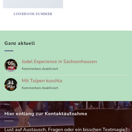
LOOKBOOK SUMMER
Ganz aktuell
Jodel Experience in Sachsenhausen
05
Mai
für
Kommentare deaktiviert
Jodel
Experience
Mit Tulpen kuschla
31
in
März
für
Kommentare deaktiviert
Sachsenhausen
Mit
Tulpen
kuschla
Hier entlang zur Kontaktaufnahme
Lust auf Austausch, Fragen oder ein bisschen Textmagie?