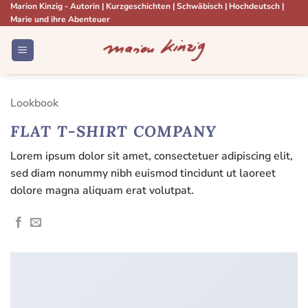
Zum
Marion Kinzig - Autorin | Kurzgeschichten | Schwäbisch | Hochdeutsch |
Marie und ihre Abenteuer
Inhalt
springen
Lookbook
FLAT T-SHIRT COMPANY
Lorem ipsum dolor sit amet, consectetuer adipiscing elit,
sed diam nonummy nibh euismod tincidunt ut laoreet
dolore magna aliquam erat volutpat.