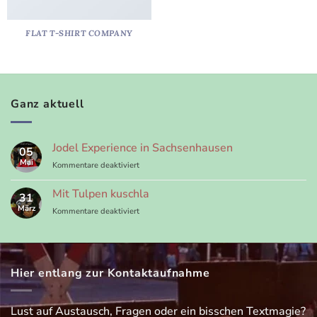
FLAT T-SHIRT COMPANY
Ganz aktuell
Jodel Experience in Sachsenhausen
05
Mai
für
Kommentare deaktiviert
Jodel
Experience
Mit Tulpen kuschla
31
in
März
für
Kommentare deaktiviert
Sachsenhausen
Mit
Tulpen
kuschla
Hier entlang zur Kontaktaufnahme
Lust auf Austausch, Fragen oder ein bisschen Textmagie?