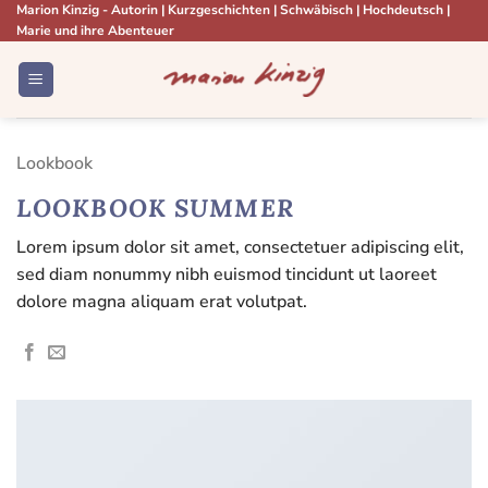
Zum
Marion Kinzig - Autorin | Kurzgeschichten | Schwäbisch | Hochdeutsch |
Marie und ihre Abenteuer
Inhalt
springen
Lookbook
LOOKBOOK SUMMER
Lorem ipsum dolor sit amet, consectetuer adipiscing elit,
sed diam nonummy nibh euismod tincidunt ut laoreet
dolore magna aliquam erat volutpat.